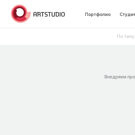
Портфолио
Студи
По типу
Внедряем про