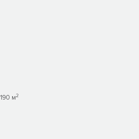
2
190 м