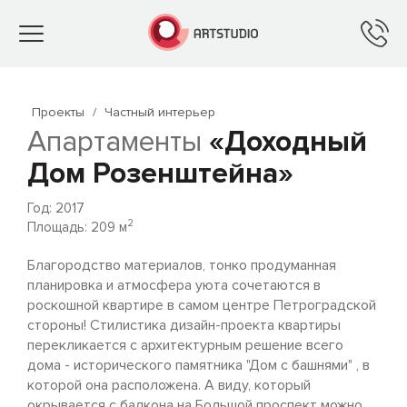
Toggle
navigation
Проекты
/
Частный интерьер
Апартаменты
«Доходный
Дом Розенштейна»
Год: 2017
2
Площадь: 209 м
Благородство материалов, тонко продуманная
планировка и атмосфера уюта сочетаются в
роскошной квартире в самом центре Петроградской
стороны! Стилистика дизайн-проекта квартиры
перекликается с архитектурным решение всего
дома - исторического памятника "Дом с башнями" , в
которой она расположена. А виду, который
окрывается с балкона на Большой проспект можно