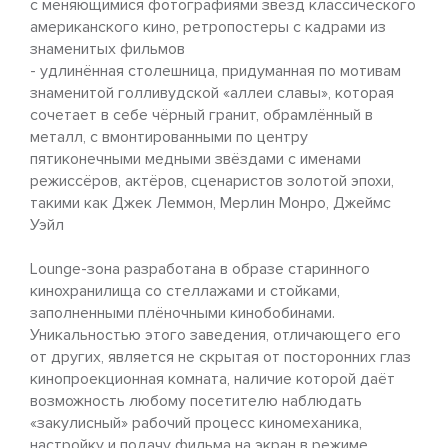
с меняющимися фотографиями звёзд классического
американского кино, ретропостеры с кадрами из
знаменитых фильмов
- удлинённая столешница, придуманная по мотивам
знаменитой голливудской «аллеи славы», которая
сочетает в себе чёрный гранит, обрамлённый в
металл, с вмонтированными по центру
пятиконечными медными звёздами с именами
режиссёров, актёров, сценаристов золотой эпохи,
такими как Джек Леммон, Мерлин Монро, Джеймс
Уэйл
Lounge-зона разработана в образе старинного
кинохранилища со стеллажами и стойками,
заполненными плёночными кинобобинами.
Уникальностью этого заведения, отличающего его
от других, является не скрытая от посторонних глаз
кинопроекционная комната, наличие которой даёт
возможность любому посетителю наблюдать
«закулисный» рабочий процесс киномеханика,
настройку и подачу фильма на экран в режиме