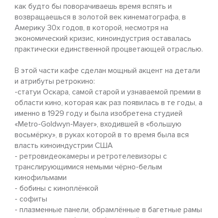
как будто бы поворачиваешь время вспять и
возвращаешься в золотой век кинематографа, в
Америку 30х годов, в которой, несмотря на
экономический кризис, киноиндустрия оставалась
практически единственной процветающей отраслью.
В этой части кафе сделан мощный акцент на детали
и атрибуты ретрокино:
-статуи Оскара, самой старой и узнаваемой премии в
области кино, которая как раз появилась в те годы, а
именно в 1929 году и была изобретена студией
«Metro-Goldwyn-Mayer», входившей в «большую
восьмёрку», в руках которой в то время была вся
власть киноиндустрии США
- ретровидеокамеры и ретротелевизоры с
транслирующимися немыми чёрно-белым
кинофильмами
- бобины с киноплёнкой
- софиты
- плазменные панели, обрамлённые в багетные рамы