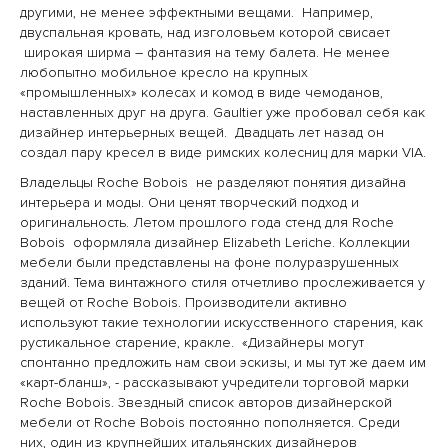
другими, не менее эффектными вещами. Например,
двуспальная кровать, над изголовьем которой свисает
широкая ширма – фантазия на тему балета. Не менее
любопытно мобильное кресло на крупных
«промышленных» колесах и комод в виде чемоданов,
наставленных друг на друга. Gaultier уже пробовал себя как
дизайнер интерьерных вещей. Двадцать лет назад он
создал пару кресел в виде римских колесниц для марки VIA.
Владельцы Roche Bobois не разделяют понятия дизайна
интерьера и моды. Они ценят творческий подход и
оригинальность. Летом прошлого года стенд для Roche
Bobois оформляла дизайнер Elizabeth Leriche. Коллекции
мебели были представлены на фоне полуразрушенных
зданий. Тема винтажного стиля отчетливо прослеживается у
вещей от Roche Bobois. Производители активно
используют такие технологии искусственного старения, как
рустикальное старение, кракле. «Дизайнеры могут
спонтанно предложить нам свои эскизы, и мы тут же даем им
«карт-бланш», - рассказывают учредители торговой марки
Roche Bobois. Звездный список авторов дизайнерской
мебели от Roche Bobois постоянно пополняется. Среди
них, один из крупнейших итальянских дизайнеров