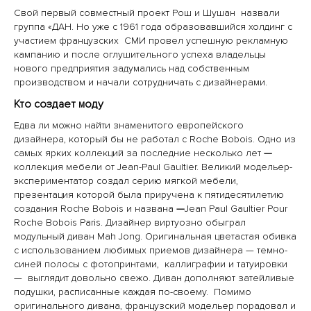
Свой первый совместный проект Рош и Шушан назвали
группа «ДАН. Но уже с 1961 года образовавшийся холдинг с
участием французских СМИ провел успешную рекламную
кампанию и после оглушительного успеха владельцы
нового предприятия задумались над собственным
производством и начали сотрудничать с дизайнерами.
Кто создает моду
Едва ли можно найти знаменитого европейского
дизайнера, который бы не работал с Roche Bobois. Одно из
самых ярких коллекций за последние несколько лет
—
коллекция мебели от Jean-Paul Gaultier. Великий модельер-
экспериментатор создал серию мягкой мебели,
презентация которой была приручена к пятидесятилетию
создания Roche Bobois и названа
—
Jean Paul Gaultier Pour
Roche Bobois Paris. Дизайнер виртуозно обыграл
модульный диван Mah Jong. Оригинальная цветастая обивка
с использованием любимых приемов дизайнера — темно-
синей полосы с фотопринтами, каллиграфии и татуировки
— выглядит довольно свежо. Диван дополняют затейливые
подушки, расписанные каждая по-своему. Помимо
оригинального дивана, французский модельер порадовал и