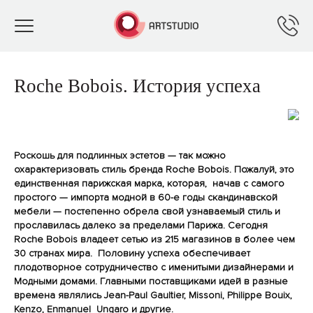
Toggle
navigation
Roche Bobois. История успеха
Роскошь для подлинных эстетов — так можно
охарактеризовать стиль бренда Roche Bobois. Пожалуй, это
единственная парижская марка, которая, начав с самого
простого — импорта модной в 60-е годы скандинавской
мебели — постепенно обрела свой узнаваемый стиль и
прославилась далеко за пределами Парижа. Сегодня
Roche Bobois владеет сетью из 215 магазинов в более чем
30 странах мира. Половину успеха обеспечивает
плодотворное сотрудничество с именитыми дизайнерами и
Модными домами. Главными поставщиками идей в разные
времена являлись
Jean-
Paul
Gaultier,
Missoni,
Philippe
Bouix,
Kenzo,
Enmanuel
Ungaro и другие.