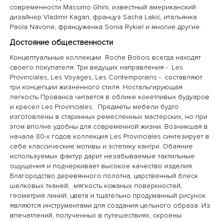
современности Massimo Ghini, известный американский
дизайнер Vladimir Kagan, француз Sacha Lakic, итальянка
Paola Navone, француженка Sonia Rykiel и многие другие.
Достояние общественности
Концептуальные коллекции Roche Bobois всегда находят
своего покупателя. Три ведущих направления - Les
Provinciales, Les Voyages, Les Contemporains - составляют
три концепции жизненного стиля. Ностальгирующая
легкость Прованса читается в облике кокетливых будуаров
и кресел Les Provinciales. Предметы мебели будто
изготовлены в старинных ремесленных мастерских, но при
этом вполне удобны для современной жизни. Возникшая в
начале 80-х годов коллекция Les Provinciales синтезирует в
себе классические мотивы и эстетику кантри. Обаяние
используемых фактур дарит незабываемые тактильные
ощущения и подчеркивает высокое качество изделия.
Благородство деревянного полотна, царственный блеск
шелковых тканей, мягкость кожаных поверхностей,
геометрия линий, цвета и тщательно продуманный рисунок
являются инструментами для создания цельного образа. Из
впечатлений, полученных в путешествиях, скроены