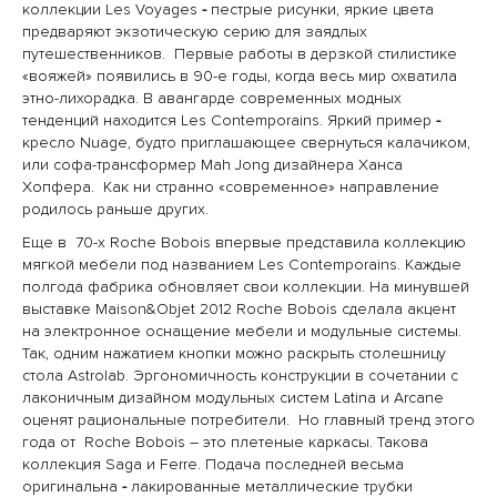
коллекции Les Voyages
-
пестрые рисунки, яркие цвета
предваряют экзотическую серию для заядлых
путешественников. Первые работы в дерзкой стилистике
«вояжей» появились в 90-е годы, когда весь мир охватила
этно-лихорадка. В авангарде современных модных
тенденций находится Les Contemporains. Яркий пример
-
кресло Nuage, будто приглашающее свернуться калачиком,
или софа-трансформер Mah Jong дизайнера Ханса
Хопфера. Как ни странно «современное» направление
родилось раньше других.
Еще в 70-х Roche Bobois впервые представила коллекцию
мягкой мебели под названием Les Contemporains. Каждые
полгода фабрика обновляет свои коллекции. На минувшей
выставке Maison&Objet 2012 Roche Bobois сделала акцент
на электронное оснащение мебели и модульные системы.
Так, одним нажатием кнопки можно раскрыть столешницу
стола Astrolab. Эргономичность конструкции в сочетании с
лаконичным дизайном модульных систем Latina и Arcane
оценят рациональные потребители. Но главный тренд этого
года от Roche Bobois – это плетеные каркасы. Такова
коллекция Saga и Ferre. Подача последней весьма
оригинальна
-
лакированные металлические трубки