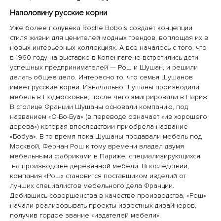
Наполовину русские корни
Уже более полувека Roche Bobois создает концепции
стиля жизни для ценителей модных трендов, воплощая их в
новых интерьерных коллекциях. А все началось с того, что
в 1960 году на выставке в Копенгагене встретились дети
успешных предпринимателей — Рош и Шушан, и решили
делать общее дело. Интересно то, что семья Шушанов
имеет русские корни. Изначально Шушаны производили
мебель в Подмосковье, после чего эмигрировали в Париж.
В столице Франции Шушаны основали компанию, под
названием «О-Бо-Буа» (в переводе означает «из хорошего
дерева») которая впоследствии приобрела название
«Бобуа». В то время пока Шушаны продавали мебель под
Москвой, Фернан Рош к тому времени владел двумя
мебельными фабриками в Париже, специализирующихся
на производстве деревянной мебели. Впоследствии,
компания «Рош» становится поставщиком изделий от
лучших специалистов мебельного дела Франции.
Добившись совершенства в качестве производства, «Рош»
начали реализовывать проекты известных дизайнеров,
получив гордое звание «издателей мебели».