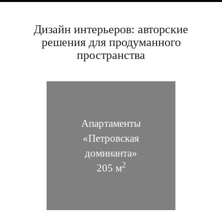
Дизайн интерьеров: авторские
решения для продуманного
пространства
«Perekula»
Апартаменты
Загородный дом 1050 м2
«Петровская
доминанта»
2
205 м