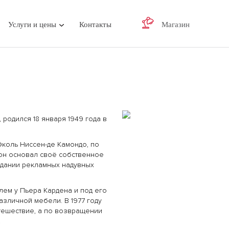
Услуги и цены
Контакты
Магазин
родился 18 января 1949 года в
коль Ниссен-де Камондо, по
 он основал своё собственное
здании рекламных надувных
ем у Пьера Кардена и под его
зличной мебели. В 1977 году
тешествие, а по возвращении
.