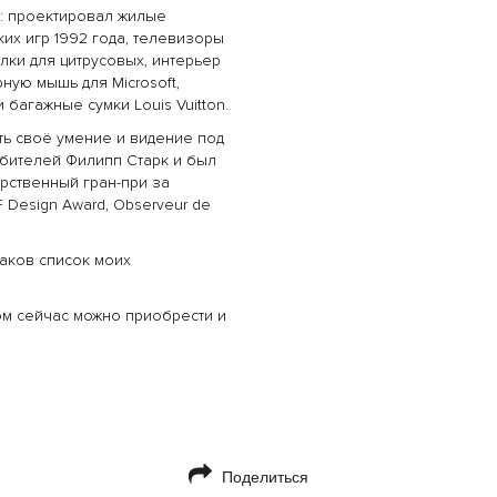
е: проектировал жилые
их игр 1992 года, телевизоры
ки для цитрусовых, интерьер
ную мышь для Microsoft,
 багажные сумки Louis Vuitton.
ть своё умение и видение под
бителей Филипп Старк и был
арственный гран-при за
F Design Award, Observeur de
таков список моих
м сейчас можно приобрести и
Поделиться