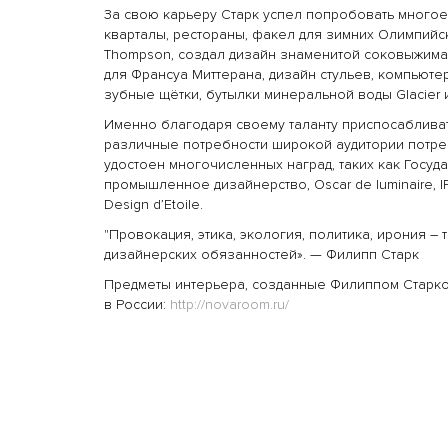
За свою карьеру Старк успел попробовать много
кварталы, рестораны, факел для зимних Олимпийск
Thompson, создал дизайн знаменитой соковыжимал
для Франсуа Миттерана, дизайн стульев, компьютер
зубные щётки, бутылки минеральной воды Glacier и
Именно благодаря своему таланту приспосаблива
различные потребности широкой аудитории потре
удостоен многочисленных наград, таких как Госуд
промышленное дизайнерство, Oscar de luminaire, I
Design d’Etoile.
"Провокация, этика, экология, политика, ирония – 
дизайнерских обязанностей». — Филипп Старк
Предметы интерьера, созданные Филиппом Старко
в России:
http://novaroom.ru/