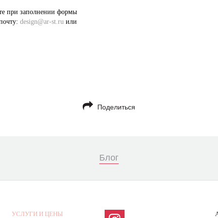
ете при заполнении формы
.почту:
design
@
ar
-
st
.
ru
или
Поделиться
Блог
УСЛУГИ И ЦЕНЫ