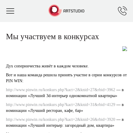
Toggle
navigation
Мы участвуем в конкурсах
Дух соперничества живёт в каждом человеке.
Вот и наша команда решила принять участие в серии конкурсов от
PIN WIN:
http://www.pinwin.ru/konkurs.php?kact=2&knid=27&rbid=3962
— в
номинации «Лучший 3d-интерьер однокомнатной квартиры»
http://www.pinwin.ru/konkurs.php?kact=2&knid=31&rbid=4129
— в
номинации «Лучший ресторан, кафе, бар»
http://www.pinwin.ru/konkurs.php?kact=2&knid=26&rbid=3920
— в
номинации «Лучший интерьер: загородный дом, квартира»